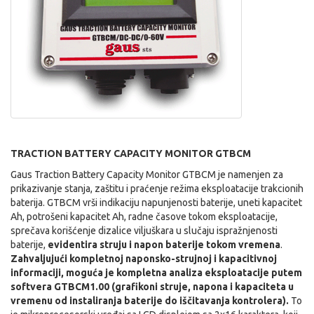
TRACTION BATTERY CAPACITY MONITOR GTBCM
Gaus Traction Battery Capacity Monitor GTBCM je namenjen za
prikazivanje stanja, zaštitu i praćenje režima eksploatacije trakcionih
baterija. GTBCM vrši indikaciju napunjenosti baterije, uneti kapacitet
Ah, potrošeni kapacitet Ah, radne časove tokom eksploatacije,
sprečava korišćenje dizalice viljuškara u slučaju ispražnjenosti
baterije,
evidentira struju i napon baterije tokom vremena
.
Zahvaljujući kompletnoj naponsko-strujnoj i kapacitivnoj
informaciji, moguća je kompletna analiza eksploatacije putem
softvera GTBCM1.00 (grafikoni struje, napona i kapaciteta u
vremenu od instaliranja baterije do iščitavanja kontrolera).
To