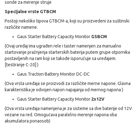
sonde za merenje struje
Specijalne vrste GTBCM
Postoji nekoliko tipova GTBCM-a, koji su proizvedeni za su
štinski
različite namene.
Gaus Starter Battery Capacity Monitor
GSBCM
(Ovaj uređaj ima ugrađen rele i taster namenjen za manualno
startovanje pražnjenja starterskih baterija putem grupe otpornika
postavljenih na ram koji se tako
đ
e isporučuje sa uređajem.
[testiranje C-20] )
Gaus Traction Battery Monitor DC-DC
(Ova vrsta uređaja se proizvodi za različite merne napone. Glavna
karakteristika je odvojen napon napajanja od mernog napona )
Gaus Starter Battery Capacity Monitor
2x12V
(Ova vrsta uređaja namenjena je za sisteme sa dve baterije od 12V
vezane na red. Omogućava paralelno merenje napona oba
akumulatora ponaosob)