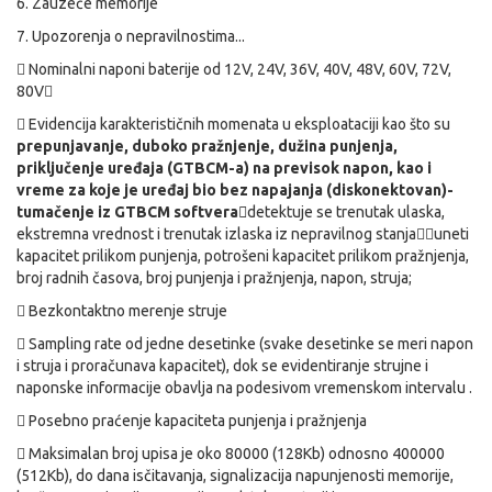
6. Zauzeće memorije
7. Upozorenja o nepravilnostima...

Nominalni naponi baterije od 12V, 24V, 36V, 40V, 48V, 60V, 72V,
80V


Evidencija karakterističnih momenata u eksploataciji kao što su
prepunjavanje, duboko pražnjenje, dužina punjenja,
priključenje uređaja (GTBCM-a) na previsok napon, kao i
vreme za koje je uređaj bio bez napajanja (diskonektovan)-
tumačenje iz GTBCM softvera

detektuje se trenutak ulaska,
ekstremna vrednost i trenutak izlaska iz nepravilnog stanja

uneti
kapacitet prilikom punjenja, potrošeni kapacitet prilikom pražnjenja,
broj radnih časova, broj punjenja i pražnjenja, napon, struja;

Bezkontaktno merenje struje

Sampling rate od jedne desetinke (svake desetinke se meri napon
i struja i proračunava kapacitet), dok se evidentiranje strujne i
naponske informacije obavlja na podesivom vremenskom intervalu .

Posebno praćenje kapaciteta punjenja i pražnjenja

Maksimalan broj upisa je oko 80000 (128Kb) odnosno 400000
(512Kb), do dana isčitavanja, signalizacija napunjenosti memorije,