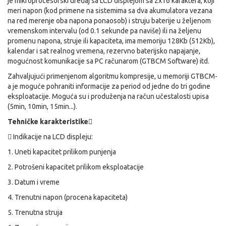
je mikroprocesorski uređaj sa LCD displejom sa 2x16 karaktera, koji
meri napon (kod primene na sistemima sa dva akumulatora vezana
na red merenje oba napona ponaosob) i struju baterije u
željenom
vremenskom intervalu (od 0.1 sekunde pa naviše) ili na željenu
promenu napona, struje ili kapaciteta, ima memoriju 128Kb (512Kb),
kalendar i sat realnog vremena, rezervno baterijsko napajanje,
mogućnost komunikacije sa PC računarom (GTBCM Software) itd.
Zahvaljujući primenjenom algoritmu kompresije, u memoriji GTBCM-
a je moguće pohraniti informacije za period od jedne do tri godine
eksploatacije. Moguća su i produženja na račun učestalosti upisa
(5min, 10min, 15min...).
Tehničke karakteristike


Indikacije na LCD displeju:
1. Uneti kapacitet prilikom punjenja
2. Potrošeni kapacitet prilikom eksploatacije
3. Datum i vreme
4. Trenutni napon (procena kapaciteta)
5. Trenutna struja