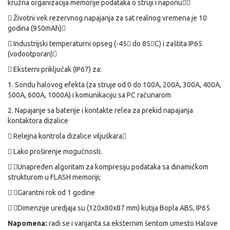
kružna organizacija memorije podataka o struji i naponu


Životni vek rezervnog napajanja za sat realnog vremena je 10
godina (950mAh)


Industrijski temperaturni opseg (-45

do 85

C) i zaštita IP65
(vodootporan)


Eksterni priključak (IP67) za:
1. Sondu halovog efekta (za struje od 0 do 100A, 200A, 300A, 400A,
500A, 600A, 1000A) i komunikaciju sa PC računarom
2. Napajanje sa baterije i kontakte relea za prekid napajanja
kontaktora dizalice

Relejna kontrola dizalice viljuškara


Lako proširenje mogućnosti.
 
Unapređen algoritam za kompresiju podataka sa dinamičkom
strukturom u FLASH memoriji;
 
Garantni rok od 1 godine
 
Dimenzije uredjaja su (120x80x87 mm) kutija Bopla ABS, IP65
Napomena:
radi se i varijanta sa eksternim šentom umesto Halove