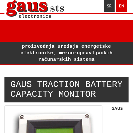
SR
EN
power-
electronics
Toggl
navig
proizvodnja uređaja energetske
elektronike, merno-upravljačkih
računarskih sistema
GAUS TRACTION BATTERY
CAPACITY MONITOR
GAUS