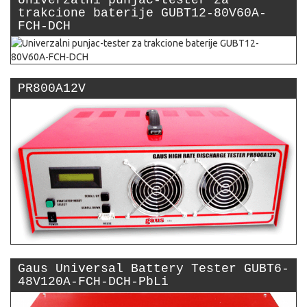
Univerzalni punjac-tester za
trakcione baterije GUBT12-80V60A-
FCH-DCH
PR800A12V
Gaus Universal Battery Tester GUBT6-
48V120A-FCH-DCH-PbLi