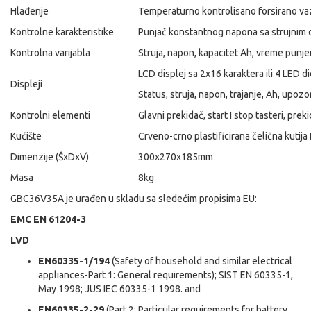
Hlađenje
Temperaturno kontrolisano forsirano v
Kontrolne karakteristike
Punjač konstantnog napona sa strujnim
Kontrolna varijabla
Struja, napon, kapacitet Ah, vreme punje
LCD displej sa 2x16 karaktera ili 4 LED d
Displeji
Status, struja, napon, trajanje, Ah, upoz
Kontrolni elementi
Glavni prekidač, start I stop tasteri, pre
Kućište
Crveno-crno plastificirana čelična kutij
Dimenzije (ŠxDxV)
300x270x185mm
Masa
8kg
GBC36V35A je urađen u skladu sa sledećim propisima EU:
EMC EN 61204-3
LVD
EN60335-1/194
(Safety of household and similar electrical
appliances-Part 1: General requirements); SIST EN 60335-1,
May 1998; JUS IEC 60335-1 1998. and
EN60335-2-29
(Part 2: Particular requirements for battery