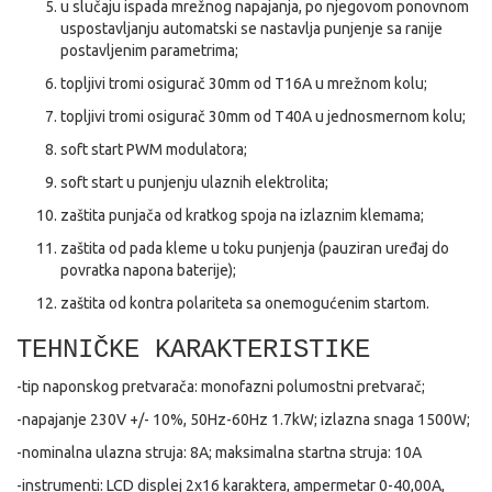
u slučaju ispada mrežnog napajanja, po njegovom ponovnom
uspostavljanju automatski se nastavlja punjenje sa ranije
postavljenim parametrima;
topljivi tromi osigurač 30mm od T16A u mrežnom kolu;
topljivi tromi osigurač 30mm od T40A u jednosmernom kolu;
soft start PWM modulatora;
soft start u punjenju ulaznih elektrolita;
zaštita punjača od kratkog spoja na izlaznim klemama;
zaštita od pada kleme u toku punjenja (pauziran uređaj do
povratka napona baterije);
zaštita od kontra polariteta sa onemogućenim startom.
TEHNIČKE KARAKTERISTIKE
-tip naponskog pretvarača: monofazni polumostni pretvarač;
-napajanje 230V +/- 10%, 50Hz-60Hz 1.7kW; izlazna snaga 1500W;
-nominalna ulazna struja: 8A; maksimalna startna struja: 10A
-instrumenti: LCD displej 2x16 karaktera, ampermetar 0-40,00A,