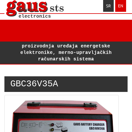
SR
EN
power-
electronics
Toggl
navig
proizvodnja uređaja energetske
elektronike, merno-upravljačkih
računarskih sistema
GBC36V35A