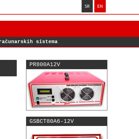
SR
EN
računarskih sistema
PR800A12V
GSBCT80A6-12V