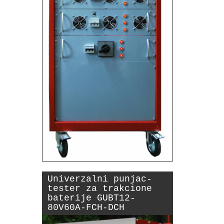
Univerzalni punjac-
tester za trakcione
baterije GUBT12-
80V60A-FCH-DCH