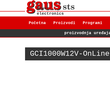
power-
electronics
Početna
Proizvodi
Programi
proizvodnja uređaj
GCI1000W12V-OnLine